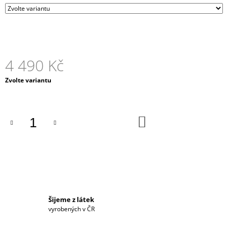
4 490 Kč
Měrná
Zvolte variantu
cena:
DO
KOŠÍKU
Šijeme z látek
vyrobených v ČR