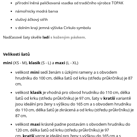
přírodní lněná paličkovaná vsadka od tradičního výrobce TOPAK
námořnicky modrá barva
slušivý áčkový střih
v dolním kraji jemná výšivka Cirkulo symbolu
Nadčasové šaty skvěle
ladí
s koženým páskem
.
Velikosti šatů
mini
(XS - M),
klasik
(S - L) a
maxi
(L - XL)
velikost
mini
sedí ženám s úzkými rameny a s obvodem
hrudníku do 100 cm, délka šatů od krku (středu průkrčníku) je 87
cm,
velikost
klasik
je vhodná pro obvod hrudníku do 110 cm, délka
šatů od krku (středu průkrčníku) je 97 cm, šaty v
k
ratší
variantě
jsou ideální pro ženy s výškou do 165 cm a s obvodem hrudníku
do 110 cm, délka šatů je zkrácená a od krku (středu průkrčníku) je
87 cm,
velikost
maxi
krásně padne postavám s obvodem hrudníku do
120 cm, délka šatů od krku (středu průkrčníku) je 97
cm,
kratší
verze je ideální pro ženy s výškou do 165 cm a s