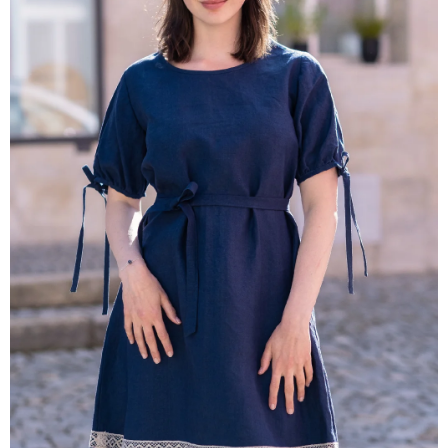
A
J
Í
T
?
HLEDAT
D
O
P
O
R
U
Č
U