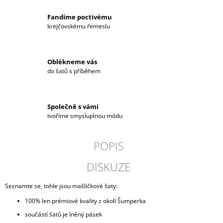
Fandíme poctivému
krejčovskému řemeslu
Oblékneme vás
do šatů s příběhem
Společně s vámi
tvoříme smysluplnou módu
POPIS
DISKUZE
Seznamte se, tohle jsou mašličkové šaty:
100% len prémiové kvality z okolí Šumperka
součástí šatů je lněný pásek