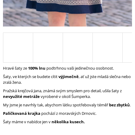
J
E
M
E
DLOUHÉ
LNĚNÉ
ŠATY
ELENI
ČERNÉ
4
Hravé šaty ze
100% lnu
podtrhnou vaši jedinečnou osobnost.
890
Kč
Šaty, ve kterých se budete cítit
výjimečně
, ať už jste mladá slečna nebo
zralá žena.
Pražská krejčová Jana, známá svým smyslem pro detail, ušila šaty z
nevyužité metráže
vyrobené v okolí Šumperka.
My jsme je navrhly tak, abychom látku spotřebovaly téměř
bez zbytků
.
Paličkovaná krajka
pochází z moravských Drnovic.
Šaty máme v nabídce jen v
několika kusech.