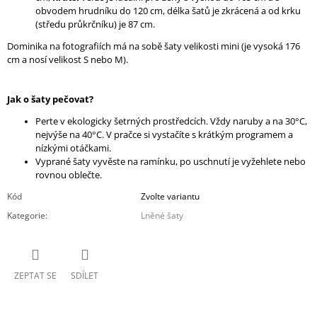
obvodem hrudníku do 120 cm, délka šatů je zkrácená a od krku
(středu průkrčníku) je 87 cm.
Dominika na fotografiích má na sobě šaty velikosti mini (je vysoká 176
cm a nosí velikost S nebo M).
Jak o šaty pečovat?
Perte v ekologicky šetrných prostředcích. Vždy naruby a na 30°C,
nejvýše na 40°C. V pračce si vystačíte s krátkým programem a
nízkými otáčkami.
Vyprané šaty vyvěste na ramínku, po uschnutí je vyžehlete nebo
rovnou oblečte.
Kód
Zvolte variantu
Kategorie
:
Lněné šaty
ZEPTAT SE
SDÍLET