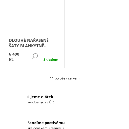
DLOUHÉ NAŘASENÉ
ŠATY BLANKYTNĚ
MODRÉ
6 490
DETAIL
Kč
Skladem
11
položek celkem
O
V
L
Á
Šijeme z látek
D
vyrobených v ČR
A
C
Í
Fandíme poctivému
P
krejčovskému řemeslu