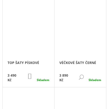
TOP ŠATY PÍSKOVÉ
VÉČKOVÉ ŠATY ČERNÉ
DO
3 490
3 890
DETAIL
KOŠÍKU
Kč
Kč
Skladem
Skladem