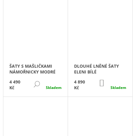
ŠATY S MAŠLIČKAMI
DLOUHÉ LNĚNÉ ŠATY
NÁMOŘNICKY MODRÉ
ELENI BÍLÉ
DO
4 490
4 890
DETAIL
KOŠÍKU
Kč
Kč
Skladem
Skladem