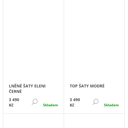
J
E
M
E
DLOUHÉ
ŠATY
REGINA
METALICKÉ
5
490
Kč
LNĚNÉ ŠATY ELENI
TOP ŠATY MODRÉ
ČERNÉ
3 490
3 490
DETAIL
DETAIL
Kč
Kč
Skladem
Skladem