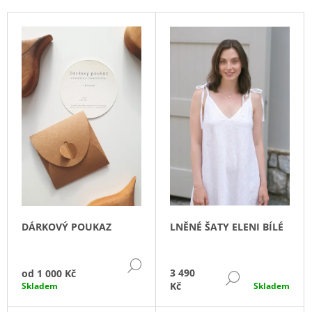
P
A
V
R
J
Ý
O
Í
P
D
T
I
U
?
S
K
P
T
R
Ů
O
D
HLEDAT
U
K
T
D
DÁRKOVÝ POUKAZ
LNĚNÉ ŠATY ELENI BÍLÉ
O
Ů
P
O
DETAIL
R
3 490
od
1 000 Kč
DETAIL
U
Kč
Skladem
Skladem
Č
U