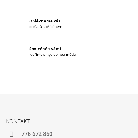
R
V
K
Y
Oblékneme vás
V
do šatů s příběhem
Ý
P
I
S
Společně s vámi
U
tvoříme smysluplnou módu
Z
Á
KONTAKT
P
A
776 672 860