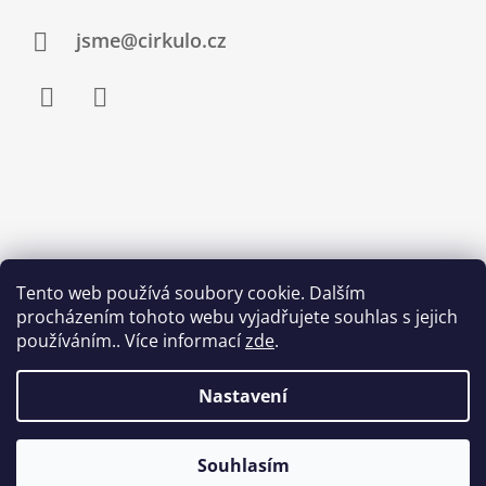
T
Í
jsme@cirkulo.cz
Facebook
Instagram
PŘIJÍMÁME ONLINE PLATBY
Tento web používá soubory cookie. Dalším
procházením tohoto webu vyjadřujete souhlas s jejich
používáním.. Více informací
zde
.
Nastavení
Doprava & platba
Dárkový poukaz
Napište nám
VOP
GDPR
Souhlasím
© 2026 Cirkulo. Všechna práva vyhrazena.
Vytvořil Shoptet