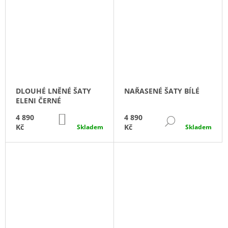
DLOUHÉ LNĚNÉ ŠATY
NAŘASENÉ ŠATY BÍLÉ
ELENI ČERNÉ
DO
4 890
4 890
DETAIL
KOŠÍKU
Kč
Kč
Skladem
Skladem