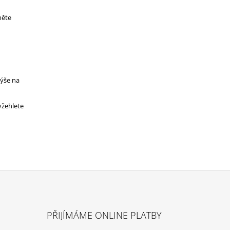
něte
výše na
yžehlete
PŘIJÍMÁME ONLINE PLATBY