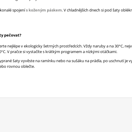
konalé spojení
s koženým páskem
. V chladnějších dnech si pod šaty oblék
aty pečovat?
erte nejlépe v ekologicky šetrných prostředcích. Vždy naruby a na 30°C, nej
0°C. V pračce si vystačíte s krátkým programem a nízkými otáčkami.
yprané šaty vyvěste na ramínku nebo na sušáku na prádla, po uschnutí je v
ebo rovnou oblečte.