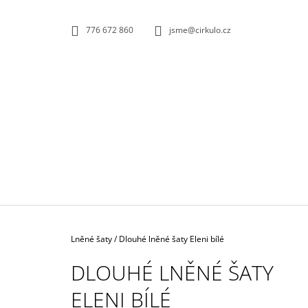
K
Přejít
na
O
ZPĚT
ZPĚT
776 672 860
jsme@cirkulo.cz
obsah
DO
DO
Š
OBCHODU
OBCHODU
Í
K
Domů
Lněné šaty
/
Dlouhé lněné šaty Eleni bílé
DLOUHÉ LNĚNÉ ŠATY
ELENI BÍLÉ
KOŽENÝ PÁSEK HNĚDÝ