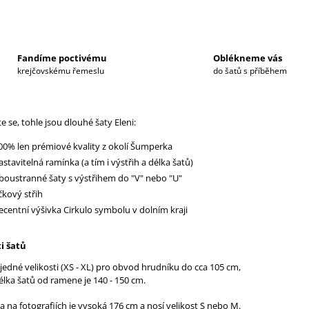
Fandíme poctivému
Oblékneme vás
krejčovskému řemeslu
do šatů s příběhem
 se, tohle jsou dlouhé šaty Eleni:
00% len prémiové kvality z okolí Šumperka
astavitelná ramínka (a tím i výstřih a délka šatů)
boustranné šaty s výstřihem do "V" nebo "U"
čkový střih
ecentní výšivka Cirkulo symbolu v dolním kraji
i šatů
 jedné velikosti (XS - XL) pro obvod hrudníku do cca 105 cm,
élka šatů od ramene je 140 - 150 cm.
 na fotografiích je vysoká 176 cm a nosí velikost S nebo M.