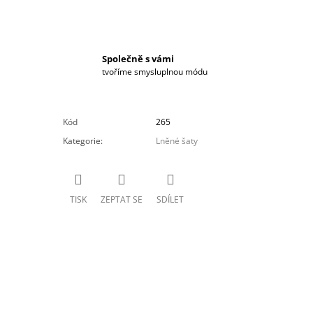
Společně s vámi
tvoříme smysluplnou módu
Kód
265
Kategorie
:
Lněné šaty
TISK
ZEPTAT SE
SDÍLET