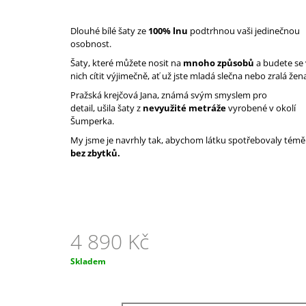
1 990 Kč
Dlouhé bílé šaty ze
100% lnu
podtrhnou vaši jedinečnou
osobnost.
Šaty, které můžete nosit na
mnoho způsobů
a budete se 
nich cítit výjimečně, ať už jste mladá slečna nebo zralá žen
Pražská krejčová Jana, známá svým smyslem pro
detail, ušila šaty z
nevyužité metráže
vyrobené v okolí
Šumperka.
My jsme je navrhly tak, abychom látku spotřebovaly témě
bez zbytků.
4 890 Kč
Měrná
Skladem
cena: