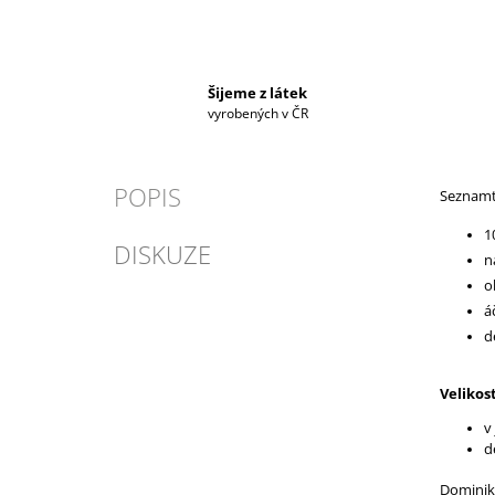
Šijeme z látek
vyrobených v ČR
POPIS
Seznamte
1
DISKUZE
n
o
á
d
Velikost
v
d
Dominika