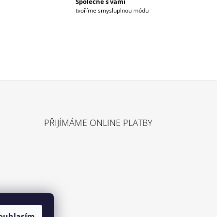
Společně s vámi
tvoříme smysluplnou módu
PŘIJÍMÁME ONLINE PLATBY
ouhlasím