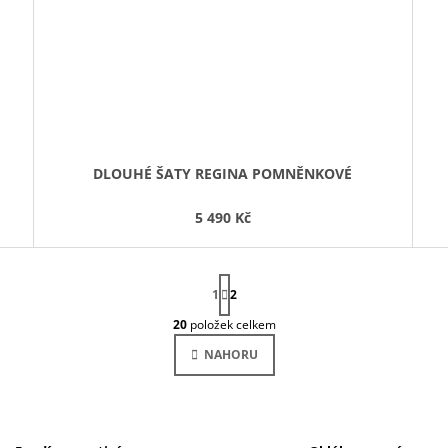
DLOUHÉ ŠATY REGINA POMNĚNKOVÉ
5 490 Kč
S
1
T
2
R
20
položek celkem
Á
O
N
V
NAHORU
K
L
O
V
Á
Á
D
N
A
Í
C