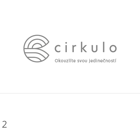
CO POTŘEBUJETE NAJÍT?
HLEDAT
DOPORUČUJEME
 2
DLOUHÉ LNĚNÉ ŠATY ELENI ČERNÉ
NAŘASENÉ ŠATY