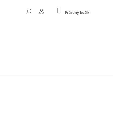
NÁKUPNÍ
HLEDAT
KOŠÍK
Prázdný košík
PŘIHLÁŠENÍ
Následující
 S RUKÁVY
Ř