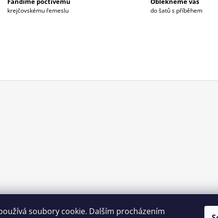
Fandíme poctivému
Oblékneme vás
Í
krejčovskému řemeslu
do šatů s příběhem
P
R
V
K
Y
V
Ý
P
I
S
U
používá soubory cookie. Dalším procházením
S