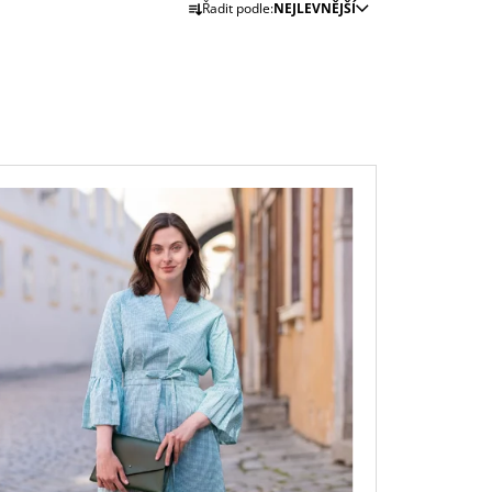
Řadit podle:
NEJLEVNĚJŠÍ
A
Z
E
N
Í
P
R
O
D
U
K
T
Ů