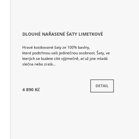
DLOUHÉ NAŘASENÉ ŠATY LIMETKOVÉ
Hravé kostkované šaty ze 100% bavlny,
které podtrhnou vaši jedinečnou osobnost. Šaty, ve
kterých se budete cítit výjimečně, ať už jste mladá
slečna nebo zralá...
Skladem
DETAIL
4 890 Kč