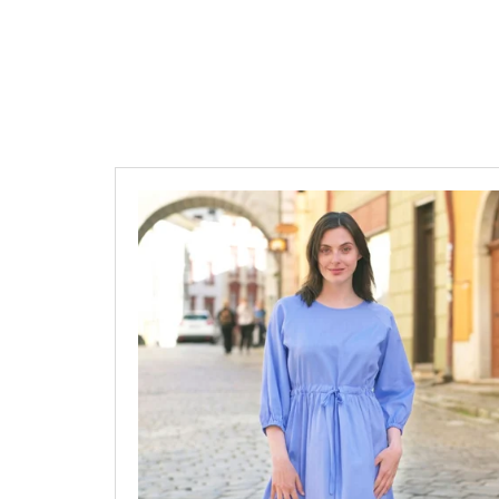
MODRÉ
4 490 Kč
V
Ý
P
I
S
P
R
O
D
U
K
T